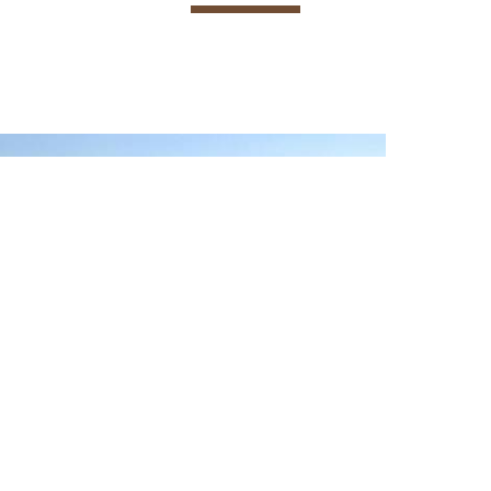
Ausstattun
Restaurant
Kostenlose Parkplätze
Kostenloses WLAN
Restaurant
Direkt am Strand
Familienzimmer
Bar