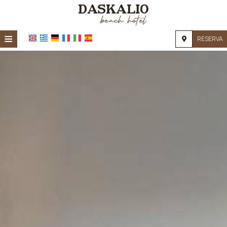
≡
RESERVA
INICIO
UBICACIÓN
ALOJAMIENTO
INSTALACIONES
GALERÍA DE FOTOS
INVESTIGACIÓN
CONTACTO