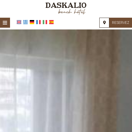
≡
RESERVEZ
ACCUEIL
EMPLACEMENT
HÉBERGEMENT
INSTALLATIONS
GALERIE PHOTO
DEMANDE
CONTACT