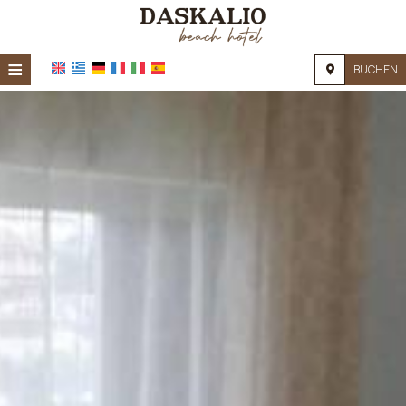
≡
BUCHEN
STARTSEITE
STANDORT
UNTERKUNFT
EINRICHTUNGEN
FOTOGALERIE
NACHFRAGE
KONTAKT