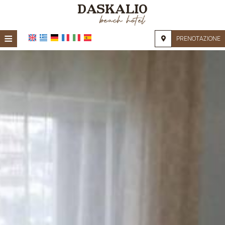
≡
PRENOTAZIONE
HOME
POSIZIONE
ALLOGGIO
SERVIZI
GALLERIA FOTOGRAFICA
RICHIESTA
CONTATTI